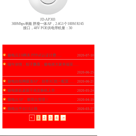
JD-AP303
3个
300Mbps单频 胖瘦一体AP，2.4G1个100M RJ45
750Mbps双频 胖瘦一体AP，2
供
接口，48V POE供电带机量：30
RJ45接口，48V POE/DC 
极电云2.0网关 PPPoE认证计费......
2020-07-10
端午浓情，粽子飘香，极电祝大家幸福安......
2020-06-25
极电自组网吸顶AP，自带AC统一配置......
2020-06-21
极电新款桌面千兆交换机上市
2020-05-24
极电云AP，极简云管理！
2020-04-19
极电云平台2.0上线
2020-03-27
<
1
2
3
4
>