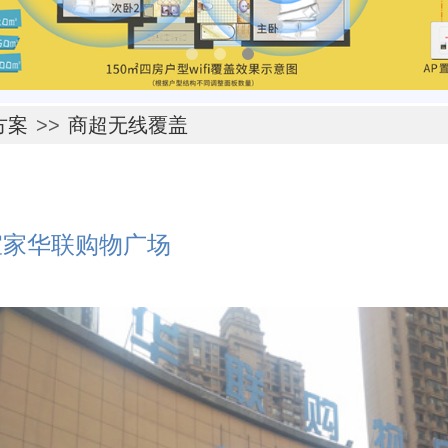
方案
>>
商超无线覆盖
宜家华联购物广场